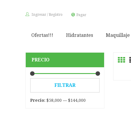
Ingresar
/
Registro
Pagar
Ofertas!!!
Hidratantes
Maquillaje
PRECIO
Precio
Precio
FILTRAR
mínimo
máximo
Precio:
$58,000
—
$144,000