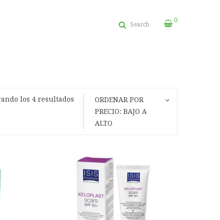
0
Search
Ordenado
ando los 4 resultados
ORDENAR POR
por
PRECIO: BAJO A
precio:
ALTO
bajo
a
alto