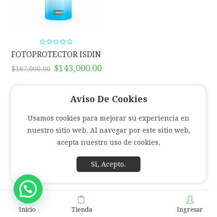
FOTOPROTECTOR ISDIN
PEDIATRICS 250ML
El
El
$
143,000.00
$
167,000.00
precio
precio
original
actual
Aviso De Cookies
era:
es:
$167,000.00.
$143,000.00.
Usamos cookies para mejorar su experiencia en
nuestro sitio web. Al navegar por este sitio web,
acepta nuestro uso de cookies.
Si, Acepto.
Inicio
Tienda
Ingresar