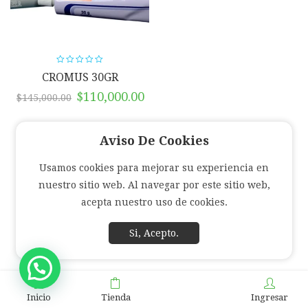
CROMUS 30GR
El
El
$
110,000.00
$
145,000.00
precio
precio
original
actual
Aviso De Cookies
era:
es:
$145,000.00.
$110,000.00.
Usamos cookies para mejorar su experiencia en
nuestro sitio web. Al navegar por este sitio web,
acepta nuestro uso de cookies.
Si, Acepto.
Inicio
Tienda
Ingresar