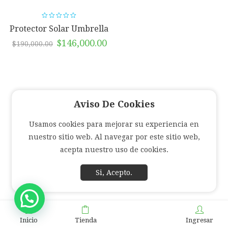
Protector Solar Umbrella
Plus Spray SPF 50 X 120
El
El
$
146,000.00
$
190,000.00
Gr Medihealth
precio
precio
original
actual
era:
es:
$190,000.00.
$146,000.00.
Aviso De Cookies
Usamos cookies para mejorar su experiencia en
nuestro sitio web. Al navegar por este sitio web,
acepta nuestro uso de cookies.
Si, Acepto.
Inicio
Tienda
Ingresar