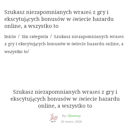
Szukasz niezapomnianych wrażeń z gry i
ekscytujących bonusów w świecie hazardu
online, a wszystko to
Inicio
Sin categoría
Szukasz niezapomnianych wrażeń
z gry i ekscytujących bonusów w świecie hazardu online, a
wszystko to
Szukasz niezapomnianych wrażeń z gry i
ekscytujących bonusów w świecie hazardu
online, a wszystko to
By:
Uberney
26 enero 2026