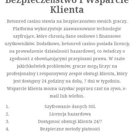
Klienta
Betonred casino stawia na bezpieczeństwo swoich graczy.
Platforma wykorzystuje zaawansowane technologie
szyfrujące, które chronią dane osobowe i finansowe
użytkowników. Dodatkowo, betonred casino posiada licencję
na prowadzenie działalności hazardowej, co świadczy o
zgodności z obowiązującymi przepisami prawa. W razie
jakichkolwiek problemów, gracze mogą liczyć na
profesjonalny i responsywny zespół obsługi klienta, który
jest dostępny 24 godziny na dobę, 7 dni w tygodniu.
Wsparcie klienta można uzyskać poprzez czat na żywo, e-
mail lub telefon.
Szyfrowanie danych SSL
Licencja hazardowa
Dostępność obsługi klienta 24/7
Bezpieczne metody płatności