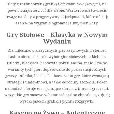
sloty z rozbudowaną grafiką i efektami dźwiękowymi, na
pewno znajdziesz coś dla siebie. Warto również zwrócić
uwagę na sloty z progresywnymi jackpotami, które oferują
szansę na wygranie ogromnej sumy pieniędzy.
Gry Stołowe – Klasyka w Nowym
Wydaniu
Dla miłośników klasycznych gier kasynowych, betonred
casino oferuje szeroki wybór gier stołowych, takich jak
ruletka, blackjack, baccarat i poker. Można znaleźć różne
warianty tych gier, dopasowane do preferencji różnych
graczy. Ruletka, blackjack i baccarat to gry, które wymagają
strategii i umiejętności, a także odrobiny szczęścia. Poker
natomiast oferuje emocjonujące starcia z innymi graczami.
Wszystkie gry stołowe w betonred casino charakteryzują się
wysoką jakością grafiki i płynną rozgrywką.
Kasyno na Żywo – Autentyczne