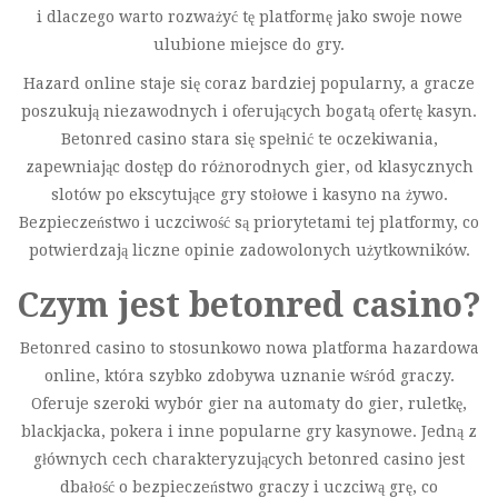
i dlaczego warto rozważyć tę platformę jako swoje nowe
ulubione miejsce do gry.
Hazard online staje się coraz bardziej popularny, a gracze
poszukują niezawodnych i oferujących bogatą ofertę kasyn.
Betonred casino stara się spełnić te oczekiwania,
zapewniając dostęp do różnorodnych gier, od klasycznych
slotów po ekscytujące gry stołowe i kasyno na żywo.
Bezpieczeństwo i uczciwość są priorytetami tej platformy, co
potwierdzają liczne opinie zadowolonych użytkowników.
Czym jest betonred casino?
Betonred casino to stosunkowo nowa platforma hazardowa
online, która szybko zdobywa uznanie wśród graczy.
Oferuje szeroki wybór gier na automaty do gier, ruletkę,
blackjacka, pokera i inne popularne gry kasynowe. Jedną z
głównych cech charakteryzujących betonred casino jest
dbałość o bezpieczeństwo graczy i uczciwą grę, co