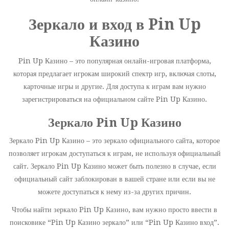
Зеркало и вход в Pin Up
Казино
Pin Up Казино – это популярная онлайн-игровая платформа,
которая предлагает игрокам широкий спектр игр, включая слоты,
карточные игры и другие. Для доступа к играм вам нужно
зарегистрироваться на официальном сайте Pin Up Казино.
Зеркало Pin Up Казино
Зеркало Pin Up Казино – это зеркало официального сайта, которое
позволяет игрокам доступаться к играм, не используя официальный
сайт. Зеркало Pin Up Казино может быть полезно в случае, если
официальный сайт заблокирован в вашей стране или если вы не
можете доступаться к нему из-за других причин.
Чтобы найти зеркало Pin Up Казино, вам нужно просто ввести в
поисковике “Pin Up Казино зеркало” или “Pin Up Казино вход”.