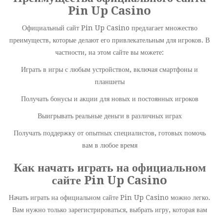
Pin Up Casino
Официальный сайт Pin Up Casino предлагает множество
преимуществ, которые делают его привлекательным для игроков. В
частности, на этом сайте вы можете:
Играть в игры с любым устройством, включая смартфоны и
планшеты
Получать бонусы и акции для новых и постоянных игроков
Выигрывать реальные деньги в различных играх
Получать поддержку от опытных специалистов, готовых помочь
вам в любое время
Как начать играть на официальном
сайте Pin Up Casino
Начать играть на официальном сайте Pin Up Casino можно легко.
Вам нужно только зарегистрироваться, выбрать игру, которая вам