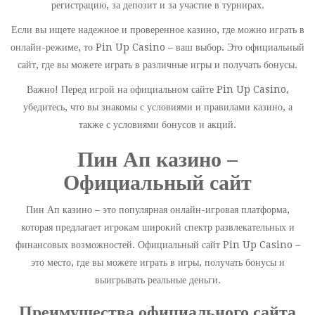
регистрацию, за депозит и за участие в турнирах.
Если вы ищете надежное и проверенное казино, где можно играть в
онлайн-режиме, то Pin Up Casino – ваш выбор. Это официальный
сайт, где вы можете играть в различные игры и получать бонусы.
Важно! Перед игрой на официальном сайте Pin Up Casino,
убедитесь, что вы знакомы с условиями и правилами казино, а
также с условиями бонусов и акций.
Пин Ап казино –
Официальный сайт
Пин Ап казино – это популярная онлайн-игровая платформа,
которая предлагает игрокам широкий спектр развлекательных и
финансовых возможностей. Официальный сайт Pin Up Casino –
это место, где вы можете играть в игры, получать бонусы и
выигрывать реальные деньги.
Преимущества официального сайта