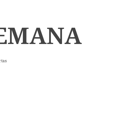
SEMANA
rtas