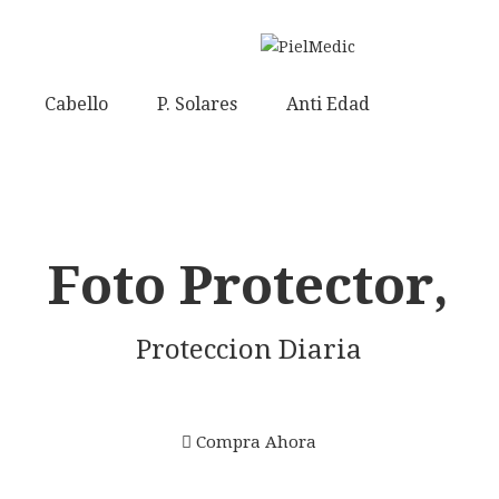
Cabello
P. Solares
Anti Edad
F
o
t
o
P
r
o
t
e
c
t
o
r
,
Proteccion Diaria
Compra Ahora