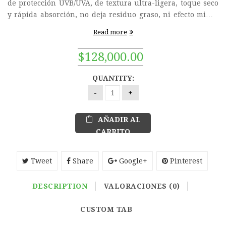
de protección UVB/UVA, de textura ultra-ligera, toque seco
y rápida absorción, no deja residuo graso, ni efecto mimo.
Contiene Solastemis® y Energinius® que protegen de los
Read more
daños ocasionados por la luz azul, la luz infrarroja y los
contaminantes ambientales.
$
128,000.00
QUANTITY:
AÑADIR AL
CARRITO
Tweet
Share
Google+
Pinterest
DESCRIPTION
VALORACIONES (0)
CUSTOM TAB