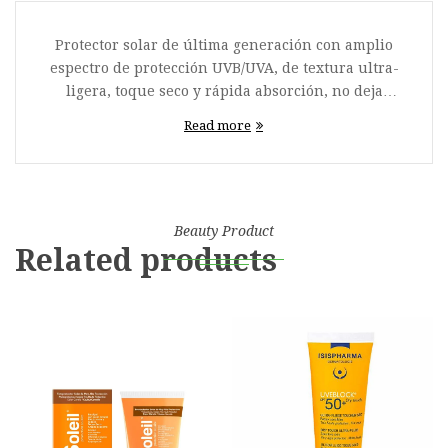
Protector solar de última generación con amplio
espectro de protección UVB/UVA, de textura ultra-
ligera, toque seco y rápida absorción, no deja
residuo graso, ni efecto mimo. Contiene
Read more
Solastemis® y Energinius® que protegen de los
daños ocasionados por la luz azul, la luz
infrarroja y los contaminantes ambientales.
Beauty Product
Related products