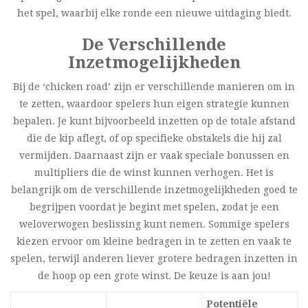
het spel, waarbij elke ronde een nieuwe uitdaging biedt.
De Verschillende
Inzetmogelijkheden
Bij de ‘chicken road’ zijn er verschillende manieren om in
te zetten, waardoor spelers hun eigen strategie kunnen
bepalen. Je kunt bijvoorbeeld inzetten op de totale afstand
die de kip aflegt, of op specifieke obstakels die hij zal
vermijden. Daarnaast zijn er vaak speciale bonussen en
multipliers die de winst kunnen verhogen. Het is
belangrijk om de verschillende inzetmogelijkheden goed te
begrijpen voordat je begint met spelen, zodat je een
weloverwogen beslissing kunt nemen. Sommige spelers
kiezen ervoor om kleine bedragen in te zetten en vaak te
spelen, terwijl anderen liever grotere bedragen inzetten in
de hoop op een grote winst. De keuze is aan jou!
Potentiële