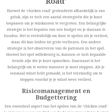
Road’
Hoewel de ‘chicken road’ grotendeels afhankelijk is van
geluk, zijn er toch een aantal strategieën die je kunt
toepassen om je winkansen te vergroten. Een belangrijke
strategie is het bepalen van een budget en je daaraan te
houden. Het is verleidelijk om door te spelen als je verliest,
maar dit kan leiden tot grote verliezen. Een andere
strategie is het observeren van de patronen in het spel.
Hoewel het spel willekeurig is, kunnen er toch bepaalde
trends zijn die je kunt opmerken. Daarnaast is het
belangrijk om te weten wanneer je moet stoppen. Als je
eenmaal winst hebt gemaakt, is het verstandig om te
stoppen voordat je je winst weer verliest.
Risicomanagement en
Budgettering
Een essentieel aspect van het spelen van de ‘chicken road’