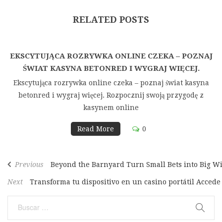
RELATED POSTS
EKSCYTUJĄCA ROZRYWKA ONLINE CZEKA – POZNAJ
ŚWIAT KASYNA BETONRED I WYGRAJ WIĘCEJ.
Ekscytująca rozrywka online czeka – poznaj świat kasyna
betonred i wygraj więcej. Rozpocznij swoją przygodę z
kasynem online
Read More
0
Navegación
Previous
Previous
Beyond the Barnyard Turn Small Bets into Big W
de
Post
Next
Next
Transforma tu dispositivo en un casino portátil Accede
entradas
Post