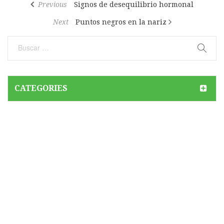
Previous
Previous
Signos de desequilibrio hormonal
de
Post
Next
Next
Puntos negros en la nariz
entradas
Post
CATEGORIES