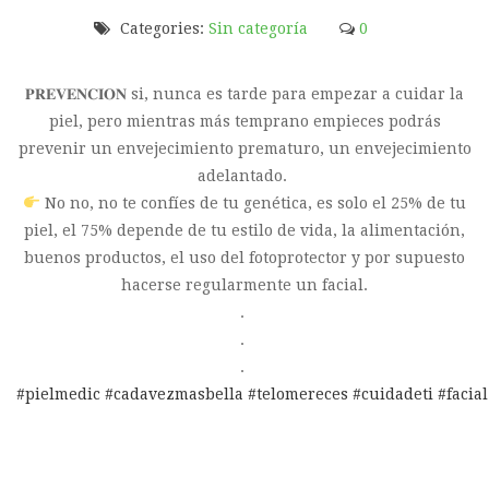
Categories:
Sin categoría
0
𝐏𝐑𝐄𝐕𝐄𝐍𝐂𝐈𝐎𝐍 si, nunca es tarde para empezar a cuidar la
piel, pero mientras más temprano empieces podrás
prevenir un envejecimiento prematuro, un envejecimiento
adelantado. ⁣
No no, no te confíes de tu genética, es solo el 25% de tu
piel, el 75% depende de tu estilo de vida, la alimentación,
buenos productos, el uso del fotoprotector y por supuesto
hacerse regularmente un facial.⁣
. ⁣
. ⁣
. ⁣
#pielmedic
#cadavezmasbella
#telomereces
#cuidadeti
#facial