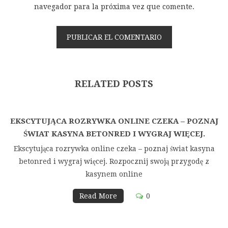
navegador para la próxima vez que comente.
RELATED POSTS
EKSCYTUJĄCA ROZRYWKA ONLINE CZEKA – POZNAJ
ŚWIAT KASYNA BETONRED I WYGRAJ WIĘCEJ.
Ekscytująca rozrywka online czeka – poznaj świat kasyna
betonred i wygraj więcej. Rozpocznij swoją przygodę z
kasynem online
Read More
0
Navegación