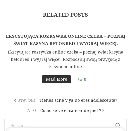
RELATED POSTS
EKSCYTUJĄCA ROZRYWKA ONLINE CZEKA – POZNAJ
ŚWIAT KASYNA BETONRED I WYGRAJ WIĘCEJ.
Ekscytująca rozrywka online czeka – poznaj świat kasyna
betonred i wygraj więcej. Rozpocznij swoją przygodę z
kasynem online
Read More
0
Navegación
Previous
Previous
Tienes acné y ya no eres adolescente?
de
Post
Next
Next
Cómo se ve el cáncer de piel ?
entradas
Post