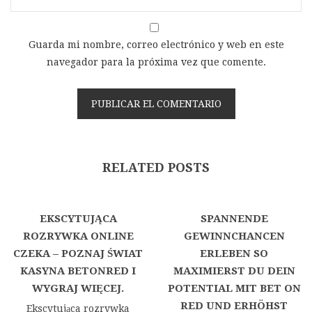
Guarda mi nombre, correo electrónico y web en este
navegador para la próxima vez que comente.
RELATED POSTS
EKSCYTUJĄCA
SPANNENDE
ROZRYWKA ONLINE
GEWINNCHANCEN
CZEKA – POZNAJ ŚWIAT
ERLEBEN SO
KASYNA BETONRED I
MAXIMIERST DU DEIN
WYGRAJ WIĘCEJ.
POTENTIAL MIT BET ON
RED UND ERHÖHST
Ekscytująca rozrywka