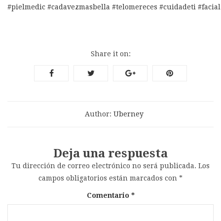
#pielmedic
#cadavezmasbella
#telomereces
#cuidadeti
#facial
Share it on:
Author:
Uberney
Deja una respuesta
Tu dirección de correo electrónico no será publicada.
Los
campos obligatorios están marcados con
*
Comentario
*