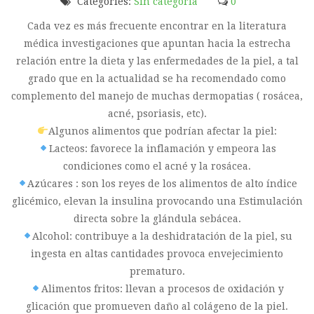
Categories:
Sin categoría
0
Cada vez es más frecuente encontrar en la literatura
médica investigaciones que apuntan hacia la estrecha
relación entre la dieta y las enfermedades de la piel, a tal
grado que en la actualidad se ha recomendado como
complemento del manejo de muchas dermopatias ( rosácea,
acné, psoriasis, etc).
Algunos alimentos que podrían afectar la piel:
Lacteos: favorece la inflamación y empeora las
condiciones como el acné y la rosácea.
Azúcares : son los reyes de los alimentos de alto índice
glicémico, elevan la insulina provocando una Estimulación
directa sobre la glándula sebácea.
Alcohol: contribuye a la deshidratación de la piel, su
ingesta en altas cantidades provoca envejecimiento
prematuro.
Alimentos fritos: llevan a procesos de oxidación y
glicación que promueven daño al colágeno de la piel.