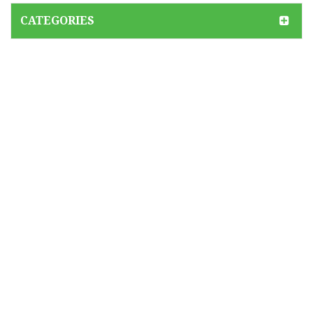
CATEGORIES