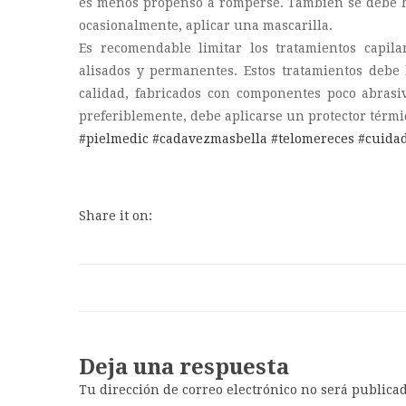
es menos propenso a romperse. También se debe hi
ocasionalmente, aplicar una mascarilla.
Es recomendable limitar los tratamientos capil
alisados y permanentes. Estos tratamientos debe
calidad, fabricados con componentes poco abrasiv
preferiblemente, debe aplicarse un protector térmi
#pielmedic
#cadavezmasbella
#telomereces
#cuidad
Share it on:
Deja una respuesta
Tu dirección de correo electrónico no será publicad