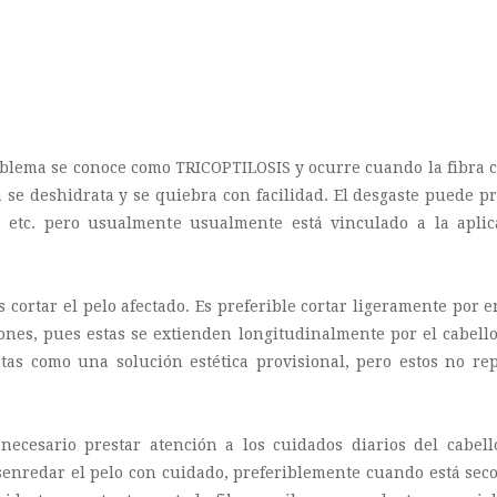
oblema se conoce como TRICOPTILOSIS y ocurre cuando la fibra c
a se deshidrata y se quiebra con facilidad. El desgaste puede p
s, etc. pero usualmente usualmente está vinculado a la apli
 cortar el pelo afectado. Es preferible cortar ligeramente por 
ones, pues estas se extienden longitudinalmente por el cabello
rtas como una solución estética provisional, pero estos no re
 necesario prestar atención a los cuidados diarios del cabel
esenredar el pelo con cuidado, preferiblemente cuando está sec