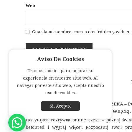
Web
Guarda mi nombre, correo electrónico y web en
Aviso De Cookies
Usamos cookies para mejorar su
experiencia en nuestro sitio web. Al
navegar por este sitio web, acepta nuestro
uso de cookies.
 PREMIO
EKSCYTUJĄCA ROZRYWKA ONLINE CZEKA – P
Si, Acepto.
VIVE
ŚWIAT KASYNA BETONRED I WYGRAJ WIĘCEJ.
Ekscytująca rozrywka online czeka – poznaj świa
e espera
betonred i wygraj więcej. Rozpocznij swoją pr