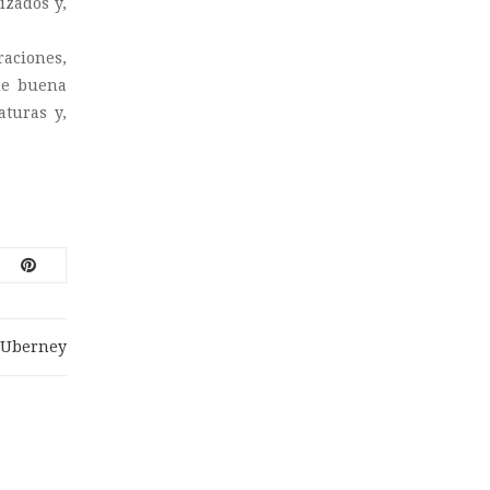
izados y,
aciones,
de buena
aturas y,
Uberney