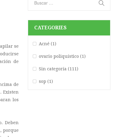
CATEGORIES
Acné
(1)
apilar se
roducirse
ovario poliquístico
(1)
cación de
Sin categoría
(111)
sop
(1)
encima de
. Existen
paran los
lo. Deben
o, porque