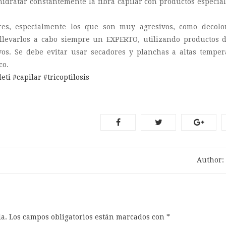
dratar constantemente la fibra capilar con productos especial
ares, especialmente los que son muy agresivos, como decolor
 llevarlos a cabo siempre un EXPERTO, utilizando productos 
os. Se debe evitar usar secadores y planchas a altas temper
co.
eti
#capilar
#tricoptilosis
Author:
a.
Los campos obligatorios están marcados con
*