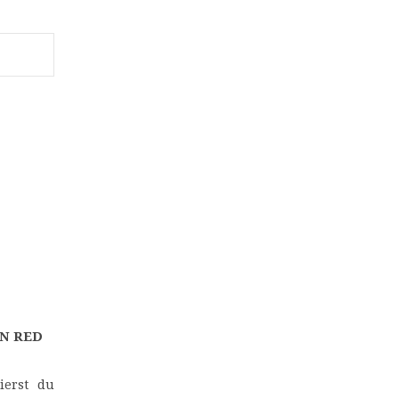
SPEEL SLIM, WIN GROOTS JOUW GIDS VOOR
ON RED
SPANNENDE CASINOSPELLEN BIJ BETONRED 
Speel slim, win groots: jouw gids voor s
ierst du
casinospellen bij betonred casino. De wereld v